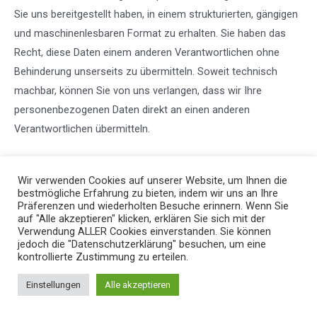
Sie uns bereitgestellt haben, in einem strukturierten, gängigen
und maschinenlesbaren Format zu erhalten. Sie haben das
Recht, diese Daten einem anderen Verantwortlichen ohne
Behinderung unserseits zu übermitteln. Soweit technisch
machbar, können Sie von uns verlangen, dass wir Ihre
personenbezogenen Daten direkt an einen anderen
Verantwortlichen übermitteln.
5.6 Widerspruch
Wir verwenden Cookies auf unserer Website, um Ihnen die
bestmögliche Erfahrung zu bieten, indem wir uns an Ihre
Sofern die Verarbeitung auf Art. 6 Abs. 1 Satz 1 Buchst. e)
Präferenzen und wiederholten Besuche erinnern. Wenn Sie
DSGVO (Wahrnehmung einer Aufgabe im öffentlichen
auf "Alle akzeptieren" klicken, erklären Sie sich mit der
Verwendung ALLER Cookies einverstanden. Sie können
Interesse oder in Ausübung öffentlicher Gewalt) oder auf Art.
jedoch die "Datenschutzerklärung" besuchen, um eine
6 Abs. 1 Satz 1 Buchst. f) DSGVO (berechtigtes Interesse des
kontrollierte Zustimmung zu erteilen.
Verantwortlichen oder eines Dritten) beruht, haben Sie das
Einstellungen
Alle akzeptieren
Recht, aus Gründen, die sich aus Ihrer besonderen Situation
ergeben, jederzeit gegen die Verarbeitung der Sie